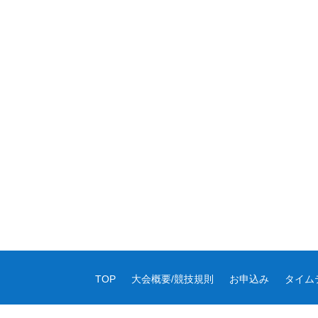
TOP
大会概要/競技規則
お申込み
タイム