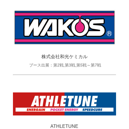
株式会社和光ケミカル
ブース出展：第2戦,第3戦,第5戦～第7戦
ATHLETUNE