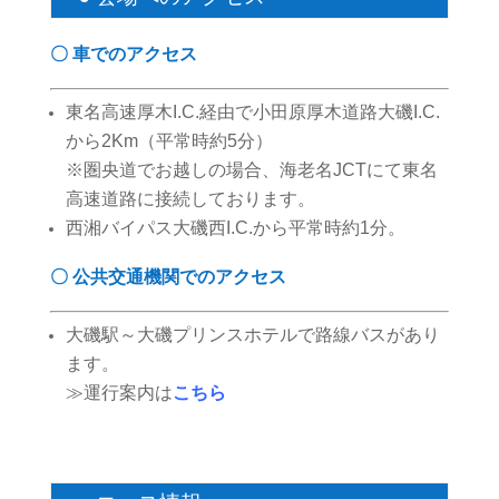
〇 車でのアクセス
東名高速厚木I.C.経由で小田原厚木道路大磯I.C.
から2Km（平常時約5分）
※圏央道でお越しの場合、海老名JCTにて東名
高速道路に接続しております。
西湘バイパス大磯西I.C.から平常時約1分。
〇
公共交通機関でのアクセス
大磯駅～大磯プリンスホテルで路線バスがあり
ます。
≫運行案内は
こちら