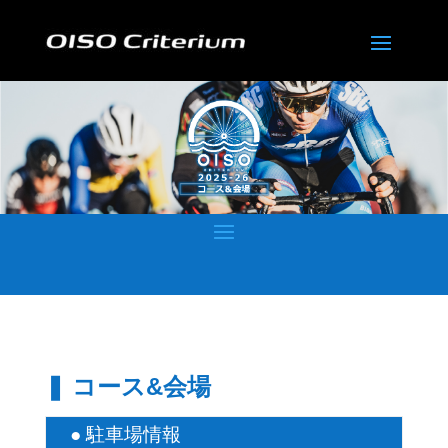
❚ コース&会場
● 駐車場情報